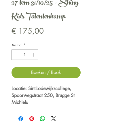
27 tem 31/10/25 - Shiny
Kids Talentenkamp
Prijs
€ 175,00
Aantal
*
Boeken / Book
Locatie: Sint-Lodewijkscollege,
Spoorwegstraat 250, Brugge St
Michiels
Een rustgevend, kleinschalig
vakantiekamp vol rust, positiviteit