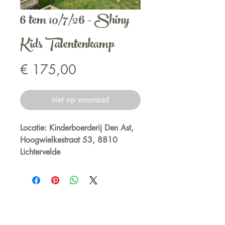
6 tem 10/7/26 - Shiny
Kids Talentenkamp
Prijs
€ 175,00
niet op voorraad
Locatie: Kinderboerderij Den Ast,
Hoogwielkestraat 53, 8810
Lichtervelde
Een rustgevend, kleinschalig
vakantiekamp vol rust, positiviteit
en creativiteit. Na deze dagen
straalt jouw kind van
zelfvertrouwen!