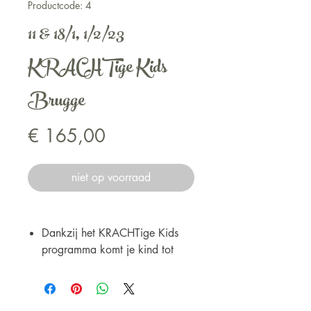
Productcode: 4
11 & 18/1, 1/2/23
KRACHTige Kids
Brugge
Prijs
€ 165,00
niet op voorraad
Dankzij het KRACHTige Kids
programma komt je kind tot
rust, voelt het zich goed in
zijn/haar vel en staat je kind in
zijn/haar kracht.